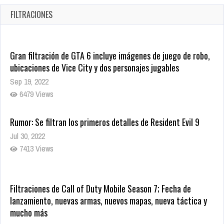
Oct 22, 2025
FILTRACIONES
1335 Views
Gran filtración de GTA 6 incluye imágenes de juego de robo,
ubicaciones de Vice City y dos personajes jugables
Sep 19, 2022
6479 Views
Rumor: Se filtran los primeros detalles de Resident Evil 9
Jul 30, 2022
7413 Views
Filtraciones de Call of Duty Mobile Season 7; Fecha de
lanzamiento, nuevas armas, nuevos mapas, nueva táctica y
mucho más