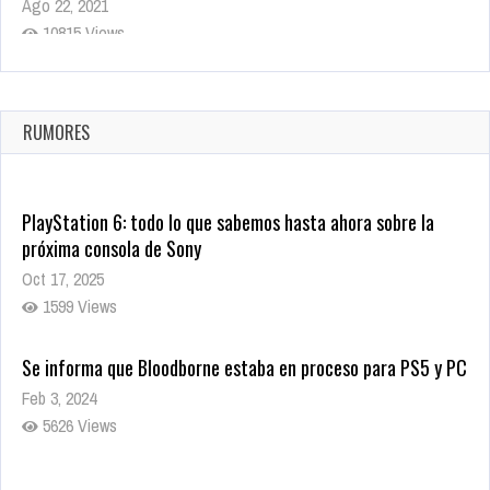
Ago 22, 2021
10815 Views
La configuración de Call of Duty 2021 aparentemente ya fue
confirmada
Ago 8, 2021
RUMORES
10000 Views
PlayStation 6: todo lo que sabemos hasta ahora sobre la
próxima consola de Sony
Oct 17, 2025
1599 Views
Se informa que Bloodborne estaba en proceso para PS5 y PC
Feb 3, 2024
5626 Views