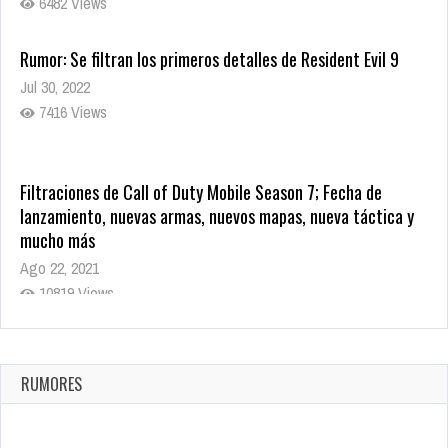
6482 Views
Rumor: Se filtran los primeros detalles de Resident Evil 9
Jul 30, 2022
7416 Views
Filtraciones de Call of Duty Mobile Season 7; Fecha de
lanzamiento, nuevas armas, nuevos mapas, nueva táctica y
mucho más
Ago 22, 2021
10819 Views
La configuración de Call of Duty 2021 aparentemente ya fue
confirmada
Ago 8, 2021
RUMORES
10004 Views