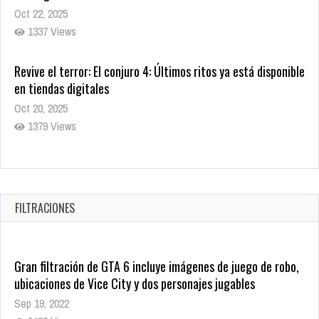
Oct 22, 2025
1337 Views
Revive el terror: El conjuro 4: Últimos ritos ya está disponible
en tiendas digitales
Oct 20, 2025
1379 Views
Warner Bros. lleva a las tiendas digitales su racha de
registros con sus últimas 6 películas
Oct 17, 2025
FILTRACIONES
1435 Views
Gran filtración de GTA 6 incluye imágenes de juego de robo,
ubicaciones de Vice City y dos personajes jugables
Sep 19, 2022