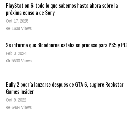
PlayStation 6: todo lo que sabemos hasta ahora sobre la
próxima consola de Sony
Oct 17, 2025
1606 Views
Se informa que Bloodborne estaba en proceso para PS5 y PC
Feb 3, 2024
5630 Views
Bully 2 podría lanzarse después de GTA 6, sugiere Rockstar
Games Insider
Oct 9, 2022
6484 Views
Rumor: Se filtran los primeros detalles de Resident Evil 9
Jul 30, 2022