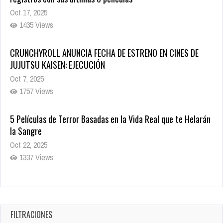
Oct 17, 2025
1435 Views
CRUNCHYROLL ANUNCIA FECHA DE ESTRENO EN CINES DE
JUJUTSU KAISEN: EJECUCIÓN
Oct 7, 2025
1757 Views
5 Películas de Terror Basadas en la Vida Real que te Helarán
la Sangre
Oct 22, 2025
1337 Views
Revive el terror: El conjuro 4: Últimos ritos ya está disponible
en tiendas digitales
Oct 20, 2025
FILTRACIONES