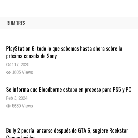
La configuración de Call of Duty 2021 aparentemente ya fue
confirmada
Ago 8, 2021
RUMORES
10003 Views
PlayStation 6: todo lo que sabemos hasta ahora sobre la
próxima consola de Sony
Oct 17, 2025
1605 Views
Se informa que Bloodborne estaba en proceso para PS5 y PC
Feb 3, 2024
5630 Views
Bully 2 podría lanzarse después de GTA 6, sugiere Rockstar
Games Insider