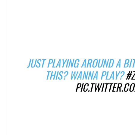
JUST PLAYING AROUND A BI
THIS? WANNA PLAY?
#Z
PIC.TWITTER.