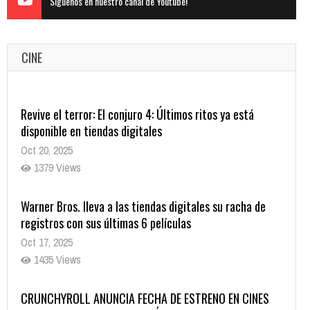
Siguenos en nuestro canal de Youtube!
CINE
Warner Bros. lleva a las tiendas digitales su racha de
registros con sus últimas 6 películas
Oct 17, 2025
1435 Views
CRUNCHYROLL ANUNCIA FECHA DE ESTRENO EN CINES
DE JUJUTSU KAISEN: EJECUCIÓN
Oct 7, 2025
1757 Views
5 Películas de Terror Basadas en la Vida Real que te