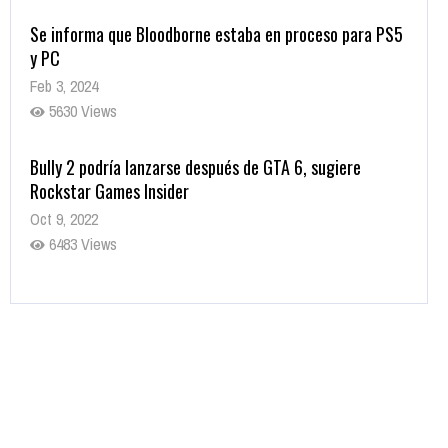
Se informa que Bloodborne estaba en proceso para PS5
y PC
Feb 3, 2024
5630 Views
Bully 2 podría lanzarse después de GTA 6, sugiere
Rockstar Games Insider
Oct 9, 2022
6483 Views
Rumor: Se filtran los primeros detalles de Resident Evil
9
Jul 30, 2022
7416 Views