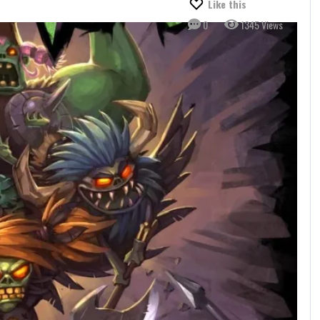
Like this
0
1345 Views