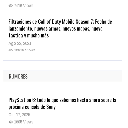
7416 Views
Filtraciones de Call of Duty Mobile Season 7; Fecha de
lanzamiento, nuevas armas, nuevos mapas, nueva
táctica y mucho más
Ago 22, 2021
10818 Views
La configuración de Call of Duty 2021 aparentemente
ya fue confirmada
Ago 8, 2021
RUMORES
10003 Views
PlayStation 6: todo lo que sabemos hasta ahora sobre la
próxima consola de Sony
Oct 17, 2025
1605 Views