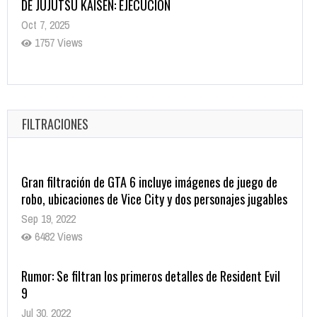
Helarán la Sangre
Oct 22, 2025
1337 Views
Revive el terror: El conjuro 4: Últimos ritos ya está
disponible en tiendas digitales
Oct 20, 2025
FILTRACIONES
1379 Views
Gran filtración de GTA 6 incluye imágenes de juego de
robo, ubicaciones de Vice City y dos personajes jugables
Sep 19, 2022
6482 Views
Rumor: Se filtran los primeros detalles de Resident Evil
9
Jul 30, 2022