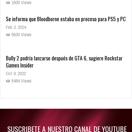
1605 Views
Se informa que Bloodborne estaba en proceso para PS5 y PC
Feb 3, 2024
5630 Views
Bully 2 podría lanzarse después de GTA 6, sugiere Rockstar
Games Insider
Oct 9, 2022
6484 Views
Rumor: Se filtran los primeros detalles de Resident Evil 9
Jul 30, 2022
7416 Views
SUSCRIBETE A NUESTRO CANAL DE YOUTUBE