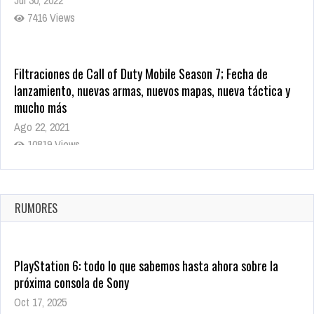
Jul 30, 2022
7416 Views
Filtraciones de Call of Duty Mobile Season 7; Fecha de
lanzamiento, nuevas armas, nuevos mapas, nueva táctica y
mucho más
Ago 22, 2021
10819 Views
La configuración de Call of Duty 2021 aparentemente ya fue
confirmada
Ago 8, 2021
RUMORES
10004 Views
PlayStation 6: todo lo que sabemos hasta ahora sobre la
próxima consola de Sony
Oct 17, 2025