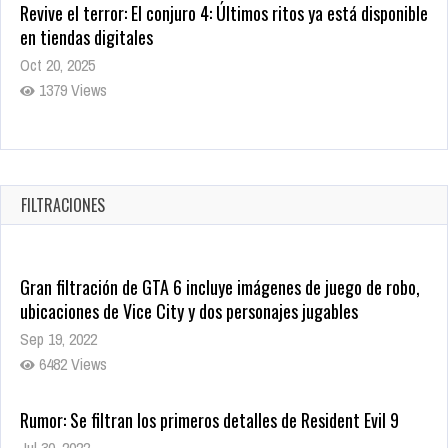
Revive el terror: El conjuro 4: Últimos ritos ya está disponible
en tiendas digitales
Oct 20, 2025
1379 Views
Warner Bros. lleva a las tiendas digitales su racha de
registros con sus últimas 6 películas
Oct 17, 2025
FILTRACIONES
1435 Views
Gran filtración de GTA 6 incluye imágenes de juego de robo,
ubicaciones de Vice City y dos personajes jugables
Sep 19, 2022
6482 Views
Rumor: Se filtran los primeros detalles de Resident Evil 9