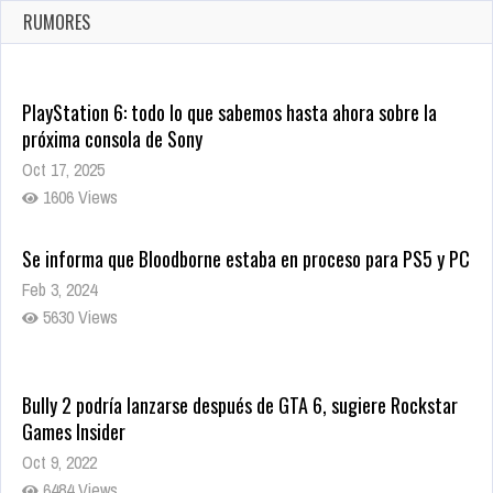
Ago 8, 2021
RUMORES
10005 Views
PlayStation 6: todo lo que sabemos hasta ahora sobre la
próxima consola de Sony
Oct 17, 2025
1606 Views
Se informa que Bloodborne estaba en proceso para PS5 y PC
Feb 3, 2024
5630 Views
Bully 2 podría lanzarse después de GTA 6, sugiere Rockstar
Games Insider
Oct 9, 2022
6484 Views