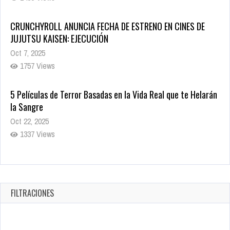
CRUNCHYROLL ANUNCIA FECHA DE ESTRENO EN CINES DE
JUJUTSU KAISEN: EJECUCIÓN
Oct 7, 2025
1757 Views
5 Películas de Terror Basadas en la Vida Real que te Helarán
la Sangre
Oct 22, 2025
1337 Views
Revive el terror: El conjuro 4: Últimos ritos ya está disponible
en tiendas digitales
Oct 20, 2025
FILTRACIONES
1379 Views