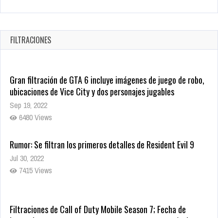
Revive el terror: El conjuro 4: Últimos ritos ya está disponible
en tiendas digitales
Oct 20, 2025
FILTRACIONES
1377 Views
Gran filtración de GTA 6 incluye imágenes de juego de robo,
ubicaciones de Vice City y dos personajes jugables
Sep 19, 2022
6480 Views
Rumor: Se filtran los primeros detalles de Resident Evil 9
Jul 30, 2022
7415 Views
Filtraciones de Call of Duty Mobile Season 7; Fecha de