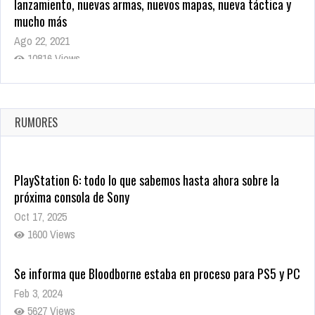
lanzamiento, nuevas armas, nuevos mapas, nueva táctica y
mucho más
Ago 22, 2021
10816 Views
La configuración de Call of Duty 2021 aparentemente ya fue
confirmada
Ago 8, 2021
RUMORES
10001 Views
PlayStation 6: todo lo que sabemos hasta ahora sobre la
próxima consola de Sony
Oct 17, 2025
1600 Views
Se informa que Bloodborne estaba en proceso para PS5 y PC
Feb 3, 2024
5627 Views