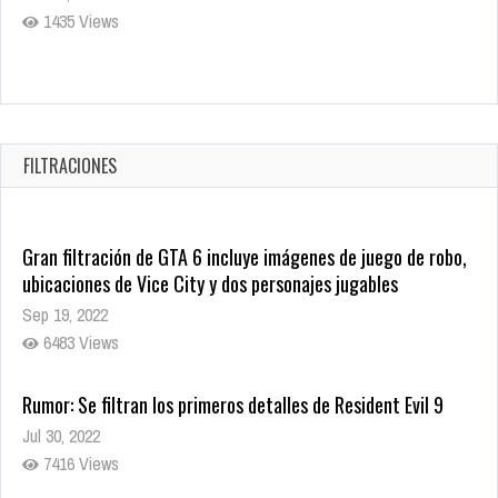
Oct 7, 2025
1757 Views
5 Películas de Terror Basadas en la Vida Real que te Helarán
la Sangre
Oct 22, 2025
FILTRACIONES
1337 Views
Gran filtración de GTA 6 incluye imágenes de juego de robo,
ubicaciones de Vice City y dos personajes jugables
Sep 19, 2022
6483 Views
Rumor: Se filtran los primeros detalles de Resident Evil 9
Jul 30, 2022
7416 Views