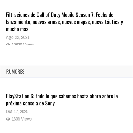
Filtraciones de Call of Duty Mobile Season 7; Fecha de
lanzamiento, nuevas armas, nuevos mapas, nueva táctica y
mucho más
Ago 22, 2021
10820 Views
La configuración de Call of Duty 2021 aparentemente ya fue
confirmada
Ago 8, 2021
RUMORES
10005 Views
PlayStation 6: todo lo que sabemos hasta ahora sobre la
próxima consola de Sony
Oct 17, 2025
1606 Views