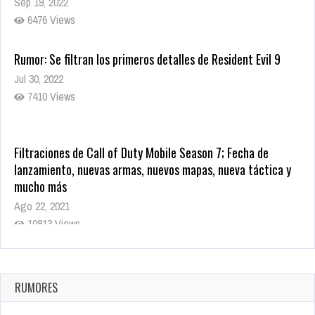
Sep 19, 2022
6476 Views
Rumor: Se filtran los primeros detalles de Resident Evil 9
Jul 30, 2022
7410 Views
Filtraciones de Call of Duty Mobile Season 7; Fecha de
lanzamiento, nuevas armas, nuevos mapas, nueva táctica y
mucho más
Ago 22, 2021
10813 Views
La configuración de Call of Duty 2021 aparentemente ya fue
confirmada
Ago 8, 2021
RUMORES
9995 Views