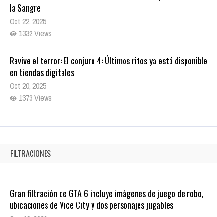
la Sangre
Oct 22, 2025
1332 Views
Revive el terror: El conjuro 4: Últimos ritos ya está disponible
en tiendas digitales
Oct 20, 2025
1373 Views
Warner Bros. lleva a las tiendas digitales su racha de
registros con sus últimas 6 películas
Oct 17, 2025
FILTRACIONES
1429 Views
Gran filtración de GTA 6 incluye imágenes de juego de robo,
ubicaciones de Vice City y dos personajes jugables