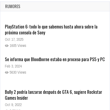
Ago 8, 2021
RUMORES
10004 Views
PlayStation 6: todo lo que sabemos hasta ahora sobre la
próxima consola de Sony
Oct 17, 2025
1605 Views
Se informa que Bloodborne estaba en proceso para PS5 y PC
Feb 3, 2024
5630 Views
Bully 2 podría lanzarse después de GTA 6, sugiere Rockstar
Games Insider
Oct 9, 2022