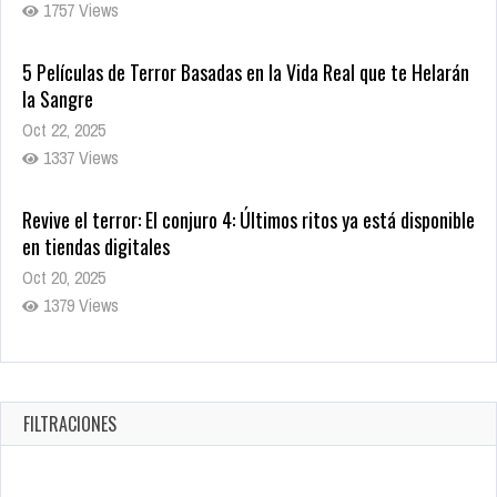
1757 Views
5 Películas de Terror Basadas en la Vida Real que te Helarán
la Sangre
Oct 22, 2025
1337 Views
Revive el terror: El conjuro 4: Últimos ritos ya está disponible
en tiendas digitales
Oct 20, 2025
1379 Views
Warner Bros. lleva a las tiendas digitales su racha de
registros con sus últimas 6 películas
Oct 17, 2025
FILTRACIONES
1435 Views