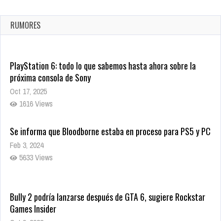
confirmada
Ago 8, 2021
RUMORES
10008 Views
PlayStation 6: todo lo que sabemos hasta ahora sobre la
próxima consola de Sony
Oct 17, 2025
1616 Views
Se informa que Bloodborne estaba en proceso para PS5 y PC
Feb 3, 2024
5633 Views
Bully 2 podría lanzarse después de GTA 6, sugiere Rockstar
Games Insider