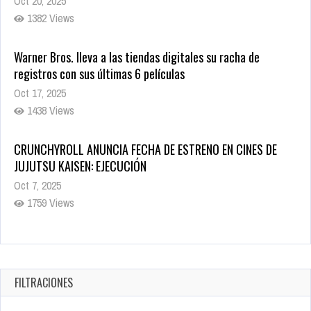
Oct 20, 2025
1382 Views
Warner Bros. lleva a las tiendas digitales su racha de
registros con sus últimas 6 películas
Oct 17, 2025
1438 Views
CRUNCHYROLL ANUNCIA FECHA DE ESTRENO EN CINES DE
JUJUTSU KAISEN: EJECUCIÓN
Oct 7, 2025
1759 Views
5 Películas de Terror Basadas en la Vida Real que te Helarán
la Sangre
Oct 22, 2025
FILTRACIONES
1340 Views