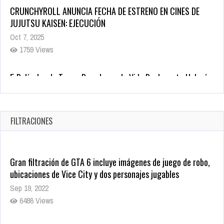
5 Películas de Terror Basadas en la Vida Real que te Helarán
la Sangre
Oct 22, 2025
1340 Views
Revive el terror: El conjuro 4: Últimos ritos ya está disponible
en tiendas digitales
Oct 20, 2025
FILTRACIONES
1382 Views
Gran filtración de GTA 6 incluye imágenes de juego de robo,
ubicaciones de Vice City y dos personajes jugables
Sep 19, 2022
6486 Views