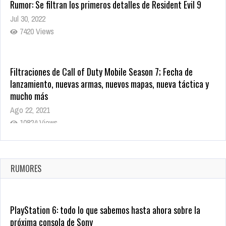
Rumor: Se filtran los primeros detalles de Resident Evil 9
Jul 30, 2022
7420 Views
Filtraciones de Call of Duty Mobile Season 7; Fecha de
lanzamiento, nuevas armas, nuevos mapas, nueva táctica y
mucho más
Ago 22, 2021
10824 Views
La configuración de Call of Duty 2021 aparentemente ya fue
confirmada
Ago 8, 2021
RUMORES
10008 Views
PlayStation 6: todo lo que sabemos hasta ahora sobre la
próxima consola de Sony