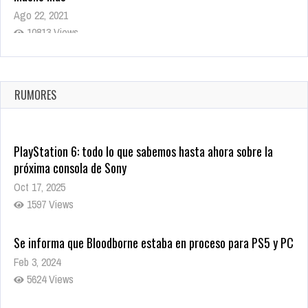
Ago 22, 2021
10813 Views
La configuración de Call of Duty 2021 aparentemente ya fue
confirmada
Ago 8, 2021
RUMORES
9995 Views
PlayStation 6: todo lo que sabemos hasta ahora sobre la
próxima consola de Sony
Oct 17, 2025
1597 Views
Se informa que Bloodborne estaba en proceso para PS5 y PC
Feb 3, 2024
5624 Views