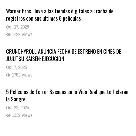
Warner Bros. lleva a las tiendas digitales su racha de
registros con sus últimas 6 películas
Oct 17, 2025
1429 Views
CRUNCHYROLL ANUNCIA FECHA DE ESTRENO EN CINES DE
JUJUTSU KAISEN: EJECUCIÓN
Oct 7, 2025
1752 Views
5 Películas de Terror Basadas en la Vida Real que te Helarán
la Sangre
Oct 22, 2025
1332 Views
Revive el terror: El conjuro 4: Últimos ritos ya está disponible