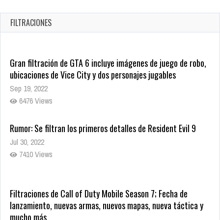
en tiendas digitales
Oct 20, 2025
FILTRACIONES
1373 Views
Gran filtración de GTA 6 incluye imágenes de juego de robo,
ubicaciones de Vice City y dos personajes jugables
Sep 19, 2022
6476 Views
Rumor: Se filtran los primeros detalles de Resident Evil 9
Jul 30, 2022
7410 Views
Filtraciones de Call of Duty Mobile Season 7; Fecha de
lanzamiento, nuevas armas, nuevos mapas, nueva táctica y
mucho más