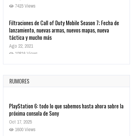
7415 Views
Filtraciones de Call of Duty Mobile Season 7; Fecha de
lanzamiento, nuevas armas, nuevos mapas, nueva
táctica y mucho más
Ago 22, 2021
10816 Views
La configuración de Call of Duty 2021 aparentemente
ya fue confirmada
Ago 8, 2021
RUMORES
10001 Views
PlayStation 6: todo lo que sabemos hasta ahora sobre la
próxima consola de Sony
Oct 17, 2025
1600 Views