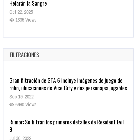
Helarán la Sangre
Oct 22, 2025
1335 Views
Revive el terror: El conjuro 4: Últimos ritos ya está
disponible en tiendas digitales
Oct 20, 2025
FILTRACIONES
1377 Views
Gran filtración de GTA 6 incluye imágenes de juego de
robo, ubicaciones de Vice City y dos personajes jugables
Sep 19, 2022
6480 Views
Rumor: Se filtran los primeros detalles de Resident Evil
9
Jul 30, 2022