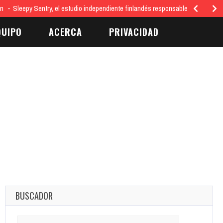
ón
Sleepy Sentry, el estudio independiente finlandés responsable del juego…
QUIPO
ACERCA
PRIVACIDAD
BUSCADOR
Search