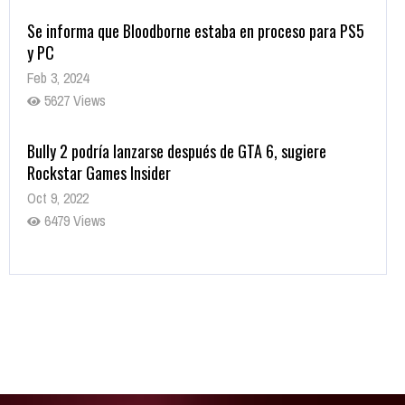
Se informa que Bloodborne estaba en proceso para PS5
y PC
Feb 3, 2024
5627 Views
Bully 2 podría lanzarse después de GTA 6, sugiere
Rockstar Games Insider
Oct 9, 2022
6479 Views
Rumor: Se filtran los primeros detalles de Resident Evil
9
Jul 30, 2022
7415 Views