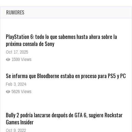
confirmada
Ago 8, 2021
RUMORES
10000 Views
PlayStation 6: todo lo que sabemos hasta ahora sobre la
próxima consola de Sony
Oct 17, 2025
1599 Views
Se informa que Bloodborne estaba en proceso para PS5 y PC
Feb 3, 2024
5626 Views
Bully 2 podría lanzarse después de GTA 6, sugiere Rockstar
Games Insider
Oct 9, 2022