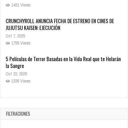
1431 Views
CRUNCHYROLL ANUNCIA FECHA DE ESTRENO EN CINES DE
JUJUTSU KAISEN: EJECUCIÓN
Oct 7, 2025
1755 Views
5 Películas de Terror Basadas en la Vida Real que te Helarán
la Sangre
Oct 22, 2025
1335 Views
Revive el terror: El conjuro 4: Últimos ritos ya está disponible
en tiendas digitales
Oct 20, 2025
FILTRACIONES
1377 Views