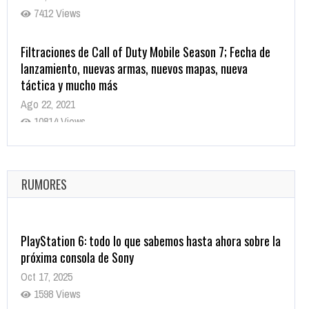
7412 Views
Filtraciones de Call of Duty Mobile Season 7; Fecha de
lanzamiento, nuevas armas, nuevos mapas, nueva
táctica y mucho más
Ago 22, 2021
10814 Views
La configuración de Call of Duty 2021 aparentemente
ya fue confirmada
Ago 8, 2021
RUMORES
9998 Views
PlayStation 6: todo lo que sabemos hasta ahora sobre la
próxima consola de Sony
Oct 17, 2025
1598 Views