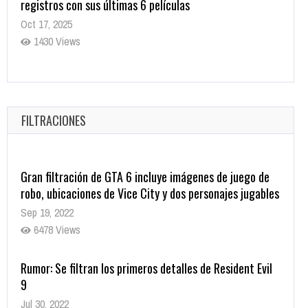
registros con sus últimas 6 películas
Oct 17, 2025
1430 Views
CRUNCHYROLL ANUNCIA FECHA DE ESTRENO EN CINES
DE JUJUTSU KAISEN: EJECUCIÓN
Oct 7, 2025
FILTRACIONES
1753 Views
Gran filtración de GTA 6 incluye imágenes de juego de
robo, ubicaciones de Vice City y dos personajes jugables
Sep 19, 2022
6478 Views
Rumor: Se filtran los primeros detalles de Resident Evil
9
Jul 30, 2022