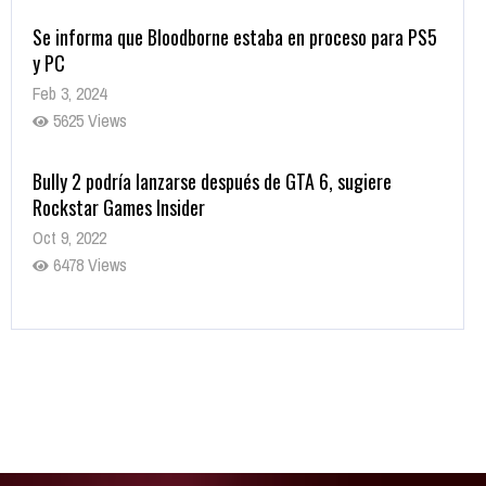
Se informa que Bloodborne estaba en proceso para PS5
y PC
Feb 3, 2024
5625 Views
Bully 2 podría lanzarse después de GTA 6, sugiere
Rockstar Games Insider
Oct 9, 2022
6478 Views
Rumor: Se filtran los primeros detalles de Resident Evil
9
Jul 30, 2022
7412 Views