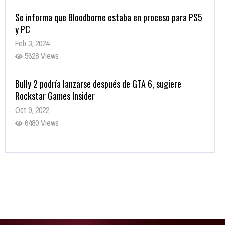
Se informa que Bloodborne estaba en proceso para PS5
y PC
Feb 3, 2024
5628 Views
Bully 2 podría lanzarse después de GTA 6, sugiere
Rockstar Games Insider
Oct 9, 2022
6480 Views
Rumor: Se filtran los primeros detalles de Resident Evil
9
Jul 30, 2022
7415 Views