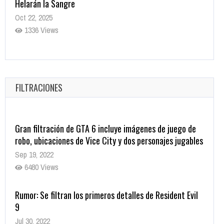
Helarán la Sangre
Oct 22, 2025
1336 Views
Revive el terror: El conjuro 4: Últimos ritos ya está
disponible en tiendas digitales
Oct 20, 2025
FILTRACIONES
1378 Views
Gran filtración de GTA 6 incluye imágenes de juego de
robo, ubicaciones de Vice City y dos personajes jugables
Sep 19, 2022
6480 Views
Rumor: Se filtran los primeros detalles de Resident Evil
9
Jul 30, 2022