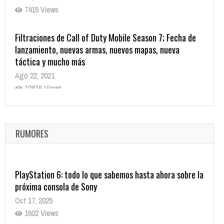
7415 Views
Filtraciones de Call of Duty Mobile Season 7; Fecha de
lanzamiento, nuevas armas, nuevos mapas, nueva
táctica y mucho más
Ago 22, 2021
10816 Views
La configuración de Call of Duty 2021 aparentemente
ya fue confirmada
Ago 8, 2021
RUMORES
10002 Views
PlayStation 6: todo lo que sabemos hasta ahora sobre la
próxima consola de Sony
Oct 17, 2025
1602 Views