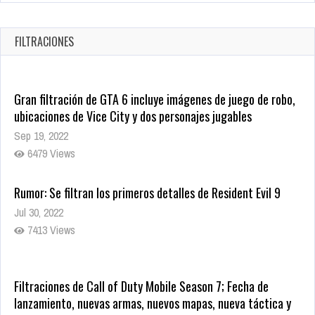
JUJUTSU KAISEN: EJECUCIÓN
Oct 7, 2025
FILTRACIONES
1755 Views
Gran filtración de GTA 6 incluye imágenes de juego de robo,
ubicaciones de Vice City y dos personajes jugables
Sep 19, 2022
6479 Views
Rumor: Se filtran los primeros detalles de Resident Evil 9
Jul 30, 2022
7413 Views
Filtraciones de Call of Duty Mobile Season 7; Fecha de
lanzamiento, nuevas armas, nuevos mapas, nueva táctica y