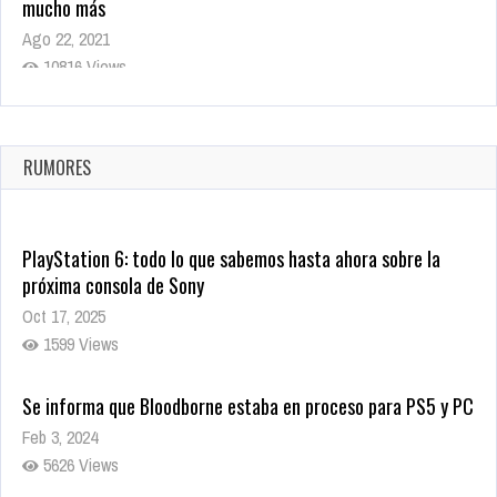
mucho más
Ago 22, 2021
10816 Views
La configuración de Call of Duty 2021 aparentemente ya fue
confirmada
Ago 8, 2021
RUMORES
10001 Views
PlayStation 6: todo lo que sabemos hasta ahora sobre la
próxima consola de Sony
Oct 17, 2025
1599 Views
Se informa que Bloodborne estaba en proceso para PS5 y PC
Feb 3, 2024
5626 Views