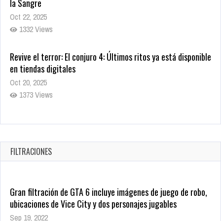
la Sangre
Oct 22, 2025
1332 Views
Revive el terror: El conjuro 4: Últimos ritos ya está disponible
en tiendas digitales
Oct 20, 2025
1373 Views
Warner Bros. lleva a las tiendas digitales su racha de
registros con sus últimas 6 películas
Oct 17, 2025
FILTRACIONES
1429 Views
Gran filtración de GTA 6 incluye imágenes de juego de robo,
ubicaciones de Vice City y dos personajes jugables
Sep 19, 2022