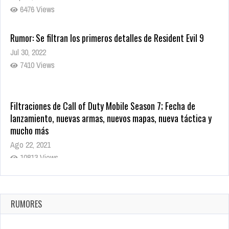
6476 Views
Rumor: Se filtran los primeros detalles de Resident Evil 9
Jul 30, 2022
7410 Views
Filtraciones de Call of Duty Mobile Season 7; Fecha de
lanzamiento, nuevas armas, nuevos mapas, nueva táctica y
mucho más
Ago 22, 2021
10813 Views
La configuración de Call of Duty 2021 aparentemente ya fue
confirmada
Ago 8, 2021
RUMORES
9995 Views