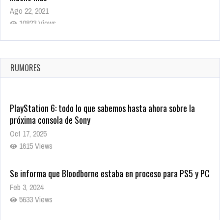
Ago 22, 2021
10823 Views
La configuración de Call of Duty 2021 aparentemente ya fue
confirmada
Ago 8, 2021
RUMORES
10008 Views
PlayStation 6: todo lo que sabemos hasta ahora sobre la
próxima consola de Sony
Oct 17, 2025
1615 Views
Se informa que Bloodborne estaba en proceso para PS5 y PC
Feb 3, 2024
5633 Views