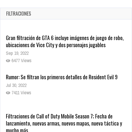
en tiendas digitales
Oct 20, 2025
FILTRACIONES
1374 Views
Gran filtración de GTA 6 incluye imágenes de juego de robo,
ubicaciones de Vice City y dos personajes jugables
Sep 19, 2022
6477 Views
Rumor: Se filtran los primeros detalles de Resident Evil 9
Jul 30, 2022
7411 Views
Filtraciones de Call of Duty Mobile Season 7; Fecha de
lanzamiento, nuevas armas, nuevos mapas, nueva táctica y
mucho más