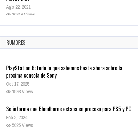
Ago 22, 2021
10814 Views
La configuración de Call of Duty 2021 aparentemente ya fue
confirmada
Ago 8, 2021
RUMORES
9996 Views
PlayStation 6: todo lo que sabemos hasta ahora sobre la
próxima consola de Sony
Oct 17, 2025
1598 Views
Se informa que Bloodborne estaba en proceso para PS5 y PC
Feb 3, 2024
5625 Views