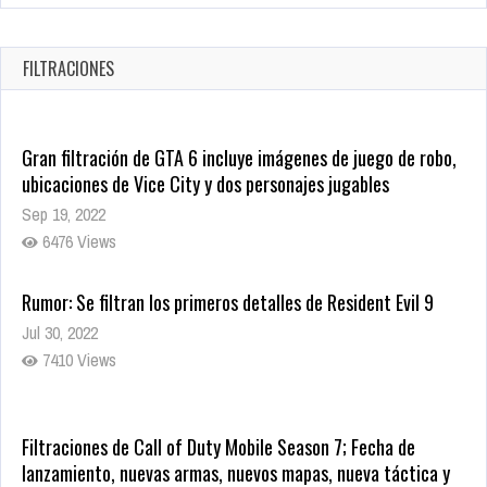
Warner Bros. lleva a las tiendas digitales su racha de
registros con sus últimas 6 películas
Oct 17, 2025
FILTRACIONES
1429 Views
Gran filtración de GTA 6 incluye imágenes de juego de robo,
ubicaciones de Vice City y dos personajes jugables
Sep 19, 2022
6476 Views
Rumor: Se filtran los primeros detalles de Resident Evil 9
Jul 30, 2022
7410 Views
Filtraciones de Call of Duty Mobile Season 7; Fecha de
lanzamiento, nuevas armas, nuevos mapas, nueva táctica y