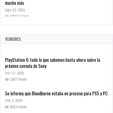
mucho más
Ago 22, 2021
10813 Views
La configuración de Call of Duty 2021 aparentemente ya fue
confirmada
Ago 8, 2021
RUMORES
9995 Views
PlayStation 6: todo lo que sabemos hasta ahora sobre la
próxima consola de Sony
Oct 17, 2025
1597 Views
Se informa que Bloodborne estaba en proceso para PS5 y PC
Feb 3, 2024
5624 Views