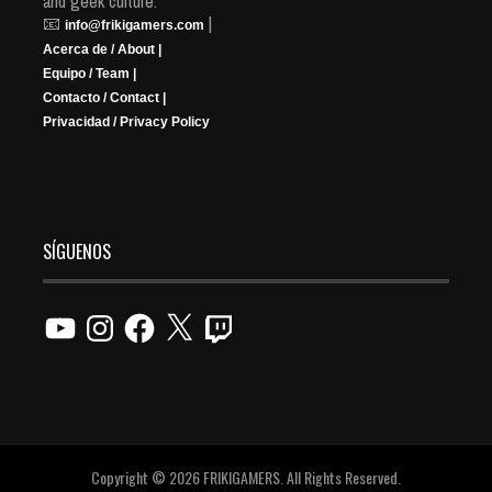
and geek culture.
📧
|
info@frikigamers.com
Acerca de / About |
Equipo / Team |
Contacto / Contact |
Privacidad / Privacy Policy
SÍGUENOS
YouTube
Instagram
Facebook
X
Twitch
Copyright © 2026 FRIKIGAMERS. All Rights Reserved.