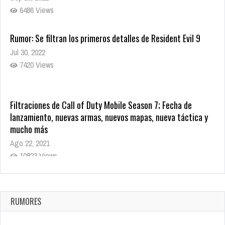
6486 Views
Rumor: Se filtran los primeros detalles de Resident Evil 9
Jul 30, 2022
7420 Views
Filtraciones de Call of Duty Mobile Season 7; Fecha de
lanzamiento, nuevas armas, nuevos mapas, nueva táctica y
mucho más
Ago 22, 2021
10823 Views
La configuración de Call of Duty 2021 aparentemente ya fue
confirmada
Ago 8, 2021
RUMORES
10008 Views