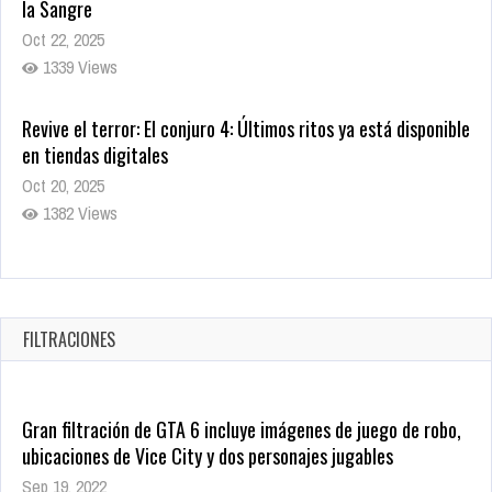
la Sangre
Oct 22, 2025
1339 Views
Revive el terror: El conjuro 4: Últimos ritos ya está disponible
en tiendas digitales
Oct 20, 2025
1382 Views
Warner Bros. lleva a las tiendas digitales su racha de
registros con sus últimas 6 películas
Oct 17, 2025
FILTRACIONES
1437 Views
Gran filtración de GTA 6 incluye imágenes de juego de robo,
ubicaciones de Vice City y dos personajes jugables
Sep 19, 2022