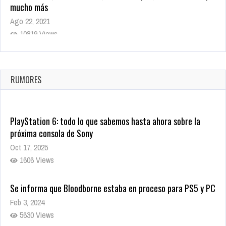
mucho más
Ago 22, 2021
10819 Views
La configuración de Call of Duty 2021 aparentemente ya fue
confirmada
Ago 8, 2021
RUMORES
10004 Views
PlayStation 6: todo lo que sabemos hasta ahora sobre la
próxima consola de Sony
Oct 17, 2025
1606 Views
Se informa que Bloodborne estaba en proceso para PS5 y PC
Feb 3, 2024
5630 Views