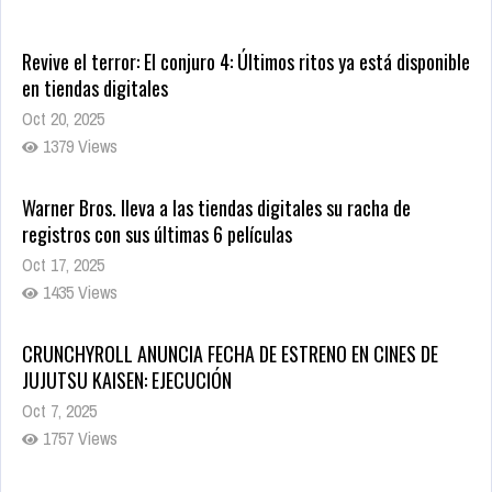
Revive el terror: El conjuro 4: Últimos ritos ya está disponible
en tiendas digitales
Oct 20, 2025
1379 Views
Warner Bros. lleva a las tiendas digitales su racha de
registros con sus últimas 6 películas
Oct 17, 2025
1435 Views
CRUNCHYROLL ANUNCIA FECHA DE ESTRENO EN CINES DE
JUJUTSU KAISEN: EJECUCIÓN
Oct 7, 2025
1757 Views
5 Películas de Terror Basadas en la Vida Real que te Helarán
la Sangre