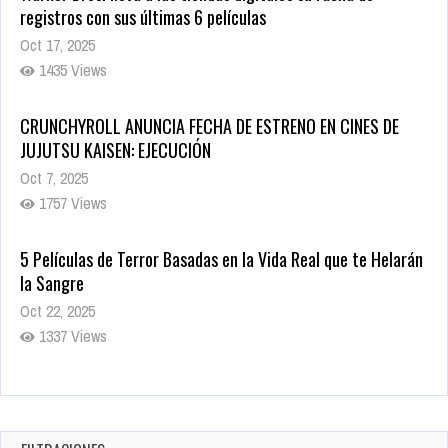
registros con sus últimas 6 películas
Oct 17, 2025
1435 Views
CRUNCHYROLL ANUNCIA FECHA DE ESTRENO EN CINES DE
JUJUTSU KAISEN: EJECUCIÓN
Oct 7, 2025
1757 Views
5 Películas de Terror Basadas en la Vida Real que te Helarán
la Sangre
Oct 22, 2025
1337 Views
Revive el terror: El conjuro 4: Últimos ritos ya está disponible
en tiendas digitales
Oct 20, 2025