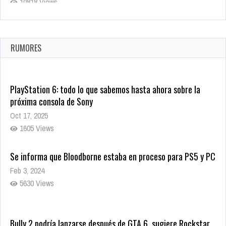
10818 Views
La configuración de Call of Duty 2021 aparentemente ya fue
confirmada
Ago 8, 2021
RUMORES
10003 Views
PlayStation 6: todo lo que sabemos hasta ahora sobre la
próxima consola de Sony
Oct 17, 2025
1605 Views
Se informa que Bloodborne estaba en proceso para PS5 y PC
Feb 3, 2024
5630 Views
Bully 2 podría lanzarse después de GTA 6, sugiere Rockstar