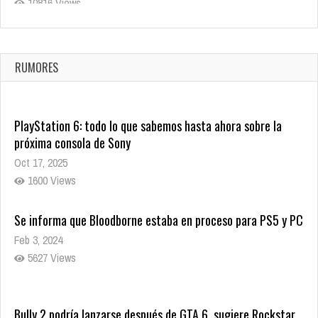
10816 Views
La configuración de Call of Duty 2021 aparentemente ya fue
confirmada
Ago 8, 2021
RUMORES
10001 Views
PlayStation 6: todo lo que sabemos hasta ahora sobre la
próxima consola de Sony
Oct 17, 2025
1600 Views
Se informa que Bloodborne estaba en proceso para PS5 y PC
Feb 3, 2024
5627 Views
Bully 2 podría lanzarse después de GTA 6, sugiere Rockstar