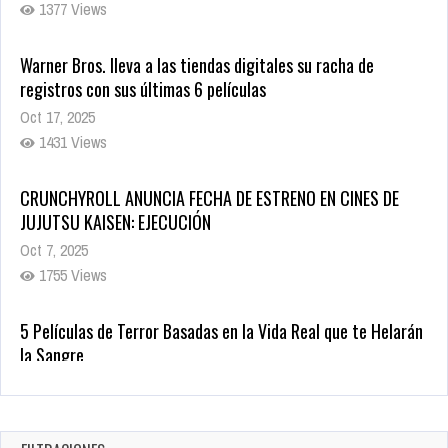
registros con sus últimas 6 películas
Oct 17, 2025
1431 Views
CRUNCHYROLL ANUNCIA FECHA DE ESTRENO EN CINES DE
JUJUTSU KAISEN: EJECUCIÓN
Oct 7, 2025
1755 Views
5 Películas de Terror Basadas en la Vida Real que te Helarán
la Sangre
Oct 22, 2025
1335 Views
Revive el terror: El conjuro 4: Últimos ritos ya está disponible
en tiendas digitales
Oct 20, 2025