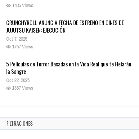
1435 Views
CRUNCHYROLL ANUNCIA FECHA DE ESTRENO EN CINES DE
JUJUTSU KAISEN: EJECUCIÓN
Oct 7, 2025
1757 Views
5 Películas de Terror Basadas en la Vida Real que te Helarán
la Sangre
Oct 22, 2025
1337 Views
Revive el terror: El conjuro 4: Últimos ritos ya está disponible
en tiendas digitales
Oct 20, 2025
FILTRACIONES
1379 Views