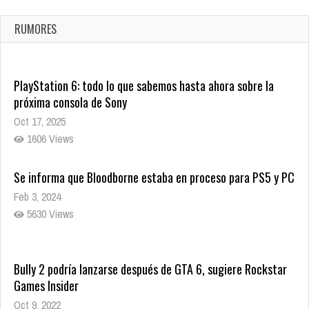
confirmada
Ago 8, 2021
RUMORES
10004 Views
PlayStation 6: todo lo que sabemos hasta ahora sobre la
próxima consola de Sony
Oct 17, 2025
1606 Views
Se informa que Bloodborne estaba en proceso para PS5 y PC
Feb 3, 2024
5630 Views
Bully 2 podría lanzarse después de GTA 6, sugiere Rockstar
Games Insider
Oct 9, 2022