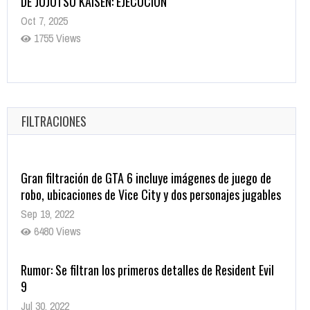
Helarán la Sangre
Oct 22, 2025
1335 Views
Revive el terror: El conjuro 4: Últimos ritos ya está
disponible en tiendas digitales
Oct 20, 2025
FILTRACIONES
1377 Views
Gran filtración de GTA 6 incluye imágenes de juego de
robo, ubicaciones de Vice City y dos personajes jugables
Sep 19, 2022
6480 Views
Rumor: Se filtran los primeros detalles de Resident Evil
9
Jul 30, 2022