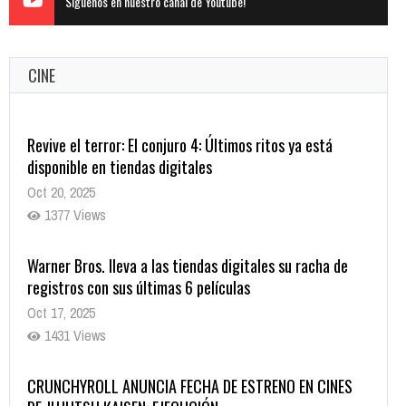
Siguenos en nuestro canal de Youtube!
CINE
Warner Bros. lleva a las tiendas digitales su racha de
registros con sus últimas 6 películas
Oct 17, 2025
1431 Views
CRUNCHYROLL ANUNCIA FECHA DE ESTRENO EN CINES
DE JUJUTSU KAISEN: EJECUCIÓN
Oct 7, 2025
1755 Views
5 Películas de Terror Basadas en la Vida Real que te