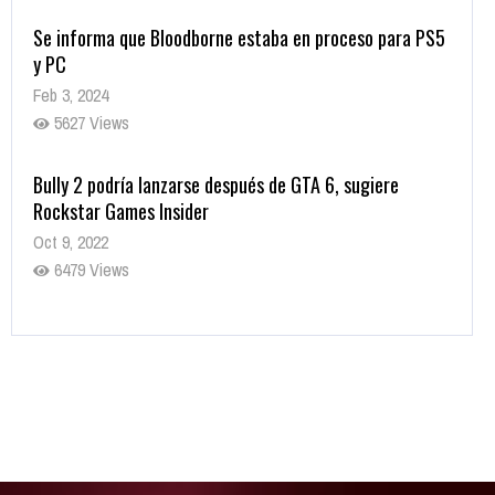
Se informa que Bloodborne estaba en proceso para PS5
y PC
Feb 3, 2024
5627 Views
Bully 2 podría lanzarse después de GTA 6, sugiere
Rockstar Games Insider
Oct 9, 2022
6479 Views
Rumor: Se filtran los primeros detalles de Resident Evil
9
Jul 30, 2022
7415 Views