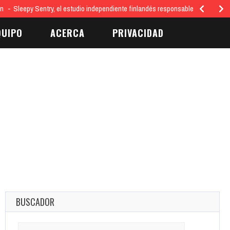
ón
Sleepy Sentry, el estudio independiente finlandés responsable del juego…
QUIPO
ACERCA
PRIVACIDAD
BUSCADOR
Search