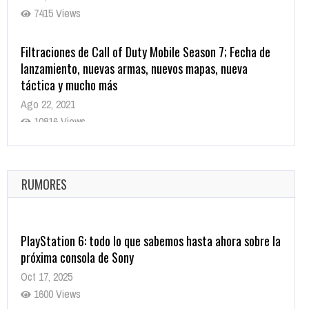
7415 Views
Filtraciones de Call of Duty Mobile Season 7; Fecha de
lanzamiento, nuevas armas, nuevos mapas, nueva
táctica y mucho más
Ago 22, 2021
10816 Views
La configuración de Call of Duty 2021 aparentemente
ya fue confirmada
Ago 8, 2021
RUMORES
10001 Views
PlayStation 6: todo lo que sabemos hasta ahora sobre la
próxima consola de Sony
Oct 17, 2025
1600 Views