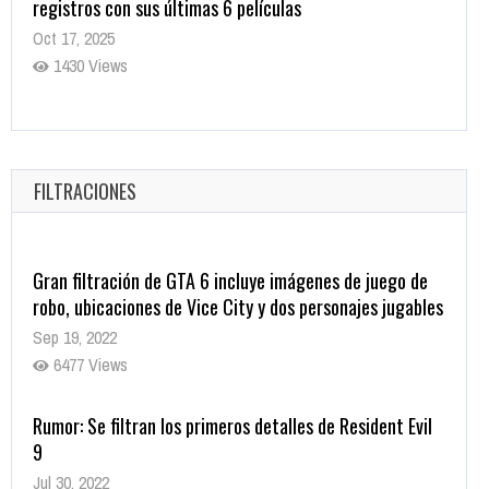
registros con sus últimas 6 películas
Oct 17, 2025
1430 Views
CRUNCHYROLL ANUNCIA FECHA DE ESTRENO EN CINES
DE JUJUTSU KAISEN: EJECUCIÓN
Oct 7, 2025
FILTRACIONES
1753 Views
Gran filtración de GTA 6 incluye imágenes de juego de
robo, ubicaciones de Vice City y dos personajes jugables
Sep 19, 2022
6477 Views
Rumor: Se filtran los primeros detalles de Resident Evil
9
Jul 30, 2022