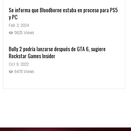
Se informa que Bloodborne estaba en proceso para PS5
y PC
Feb 3, 2024
5625 Views
Bully 2 podría lanzarse después de GTA 6, sugiere
Rockstar Games Insider
Oct 9, 2022
6478 Views
Rumor: Se filtran los primeros detalles de Resident Evil
9
Jul 30, 2022
7411 Views