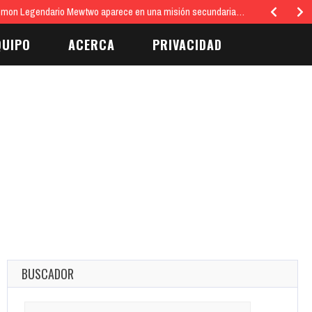
tro social y estético del hogar…
QUIPO
ACERCA
PRIVACIDAD
BUSCADOR
Search