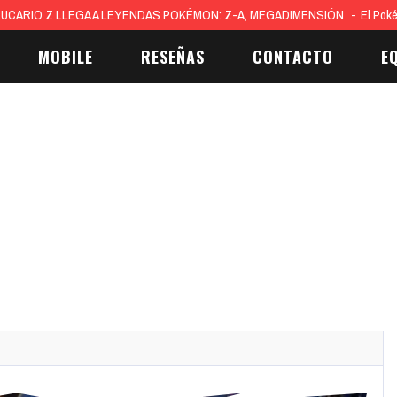
 del 2026 y la cocina del mañana: diseño, calma y tecnología
La cocina es cen
MOBILE
RESEÑAS
CONTACTO
E