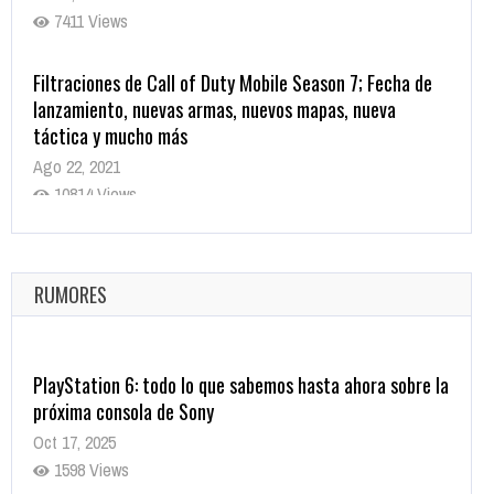
7411 Views
Filtraciones de Call of Duty Mobile Season 7; Fecha de
lanzamiento, nuevas armas, nuevos mapas, nueva
táctica y mucho más
Ago 22, 2021
10814 Views
La configuración de Call of Duty 2021 aparentemente
ya fue confirmada
Ago 8, 2021
RUMORES
9996 Views
PlayStation 6: todo lo que sabemos hasta ahora sobre la
próxima consola de Sony
Oct 17, 2025
1598 Views