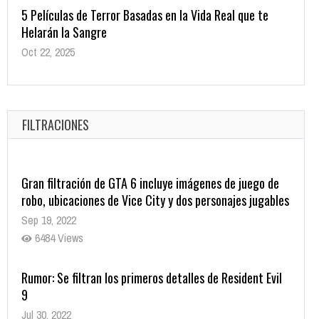
Helarán la Sangre
Oct 22, 2025
1337 Views
Revive el terror: El conjuro 4: Últimos ritos ya está
disponible en tiendas digitales
Oct 20, 2025
FILTRACIONES
1379 Views
Gran filtración de GTA 6 incluye imágenes de juego de
robo, ubicaciones de Vice City y dos personajes jugables
Sep 19, 2022
6484 Views
Rumor: Se filtran los primeros detalles de Resident Evil
9
Jul 30, 2022