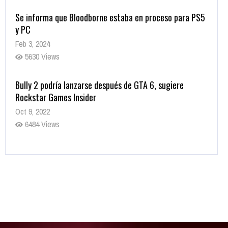
Se informa que Bloodborne estaba en proceso para PS5
y PC
Feb 3, 2024
5630 Views
Bully 2 podría lanzarse después de GTA 6, sugiere
Rockstar Games Insider
Oct 9, 2022
6484 Views
Rumor: Se filtran los primeros detalles de Resident Evil
9
Jul 30, 2022
7417 Views