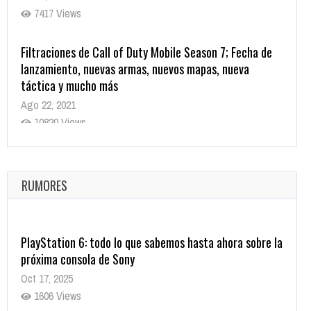
7417 Views
Filtraciones de Call of Duty Mobile Season 7; Fecha de
lanzamiento, nuevas armas, nuevos mapas, nueva
táctica y mucho más
Ago 22, 2021
10820 Views
La configuración de Call of Duty 2021 aparentemente
ya fue confirmada
Ago 8, 2021
RUMORES
10005 Views
PlayStation 6: todo lo que sabemos hasta ahora sobre la
próxima consola de Sony
Oct 17, 2025
1606 Views