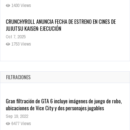
1430 Views
CRUNCHYROLL ANUNCIA FECHA DE ESTRENO EN CINES DE
JUJUTSU KAISEN: EJECUCIÓN
Oct 7, 2025
1753 Views
5 Películas de Terror Basadas en la Vida Real que te Helarán
la Sangre
Oct 22, 2025
FILTRACIONES
1333 Views
Gran filtración de GTA 6 incluye imágenes de juego de robo,
ubicaciones de Vice City y dos personajes jugables
Sep 19, 2022
6477 Views