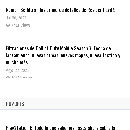
Rumor: Se filtran los primeros detalles de Resident Evil 9
Jul 30, 2022
7411 Views
Filtraciones de Call of Duty Mobile Season 7; Fecha de
lanzamiento, nuevas armas, nuevos mapas, nueva táctica y
mucho más
Ago 22, 2021
10814 Views
La configuración de Call of Duty 2021 aparentemente ya fue
confirmada
Ago 8, 2021
RUMORES
9996 Views
PlayStation 6: todo lo que sabemos hasta ahora sobre la