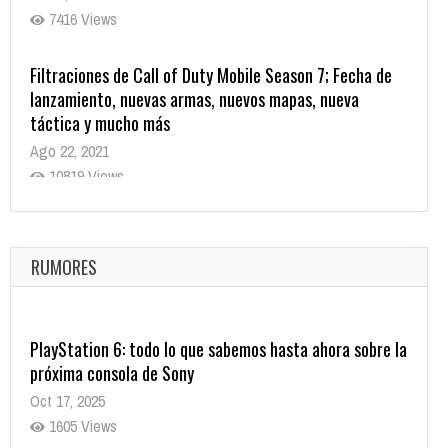
7416 Views
Filtraciones de Call of Duty Mobile Season 7; Fecha de
lanzamiento, nuevas armas, nuevos mapas, nueva
táctica y mucho más
Ago 22, 2021
10819 Views
La configuración de Call of Duty 2021 aparentemente
ya fue confirmada
Ago 8, 2021
RUMORES
10004 Views
PlayStation 6: todo lo que sabemos hasta ahora sobre la
próxima consola de Sony
Oct 17, 2025
1605 Views