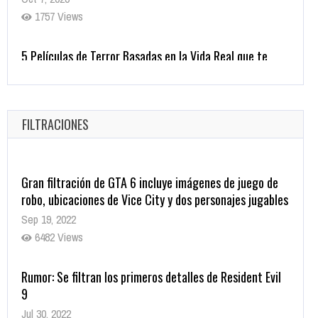
Helarán la Sangre
Oct 22, 2025
1337 Views
Revive el terror: El conjuro 4: Últimos ritos ya está
disponible en tiendas digitales
Oct 20, 2025
FILTRACIONES
1379 Views
Gran filtración de GTA 6 incluye imágenes de juego de
robo, ubicaciones de Vice City y dos personajes jugables
Sep 19, 2022
6482 Views
Rumor: Se filtran los primeros detalles de Resident Evil
9
Jul 30, 2022