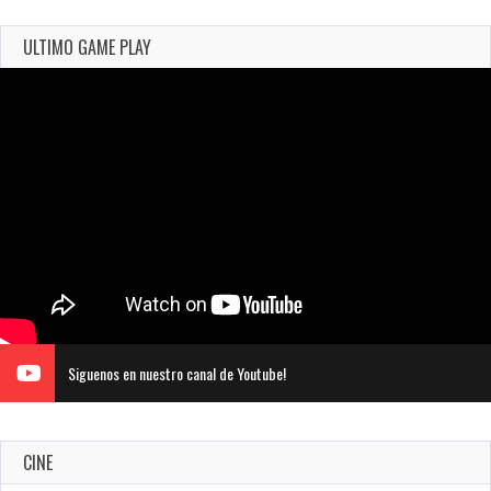
ULTIMO GAME PLAY
Siguenos en nuestro canal de Youtube!
Revive el terror: El conjuro 4: Últimos ritos ya está disponible
CINE
en tiendas digitales