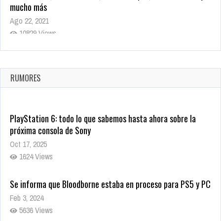
mucho más
Ago 22, 2021
10829 Views
La configuración de Call of Duty 2021 aparentemente ya fue
confirmada
Ago 8, 2021
RUMORES
10010 Views
PlayStation 6: todo lo que sabemos hasta ahora sobre la
próxima consola de Sony
Oct 17, 2025
1624 Views
Se informa que Bloodborne estaba en proceso para PS5 y PC
Feb 3, 2024
5636 Views