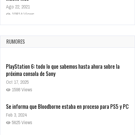
Ago 22, 2021
10814 Views
La configuración de Call of Duty 2021 aparentemente ya fue
confirmada
Ago 8, 2021
RUMORES
9998 Views
PlayStation 6: todo lo que sabemos hasta ahora sobre la
próxima consola de Sony
Oct 17, 2025
1598 Views
Se informa que Bloodborne estaba en proceso para PS5 y PC
Feb 3, 2024
5625 Views