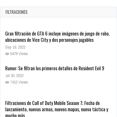
en tiendas digitales
Oct 20, 2025
FILTRACIONES
1374 Views
Gran filtración de GTA 6 incluye imágenes de juego de robo,
ubicaciones de Vice City y dos personajes jugables
Sep 19, 2022
6478 Views
Rumor: Se filtran los primeros detalles de Resident Evil 9
Jul 30, 2022
7412 Views
Filtraciones de Call of Duty Mobile Season 7; Fecha de
lanzamiento, nuevas armas, nuevos mapas, nueva táctica y
mucho más