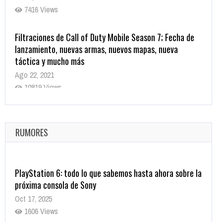
7416 Views
Filtraciones de Call of Duty Mobile Season 7; Fecha de
lanzamiento, nuevas armas, nuevos mapas, nueva
táctica y mucho más
Ago 22, 2021
10819 Views
La configuración de Call of Duty 2021 aparentemente
ya fue confirmada
Ago 8, 2021
RUMORES
10004 Views
PlayStation 6: todo lo que sabemos hasta ahora sobre la
próxima consola de Sony
Oct 17, 2025
1606 Views