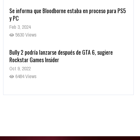
Se informa que Bloodborne estaba en proceso para PS5
y PC
Feb 3, 2024
5630 Views
Bully 2 podría lanzarse después de GTA 6, sugiere
Rockstar Games Insider
Oct 9, 2022
6484 Views
Rumor: Se filtran los primeros detalles de Resident Evil
9
Jul 30, 2022
7416 Views