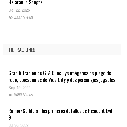
Helarán la Sangre
Oct 22, 2025
1337 Views
Revive el terror: El conjuro 4: Últimos ritos ya está
disponible en tiendas digitales
Oct 20, 2025
FILTRACIONES
1379 Views
Gran filtración de GTA 6 incluye imágenes de juego de
robo, ubicaciones de Vice City y dos personajes jugables
Sep 19, 2022
6483 Views
Rumor: Se filtran los primeros detalles de Resident Evil
9
Jul 30, 2022