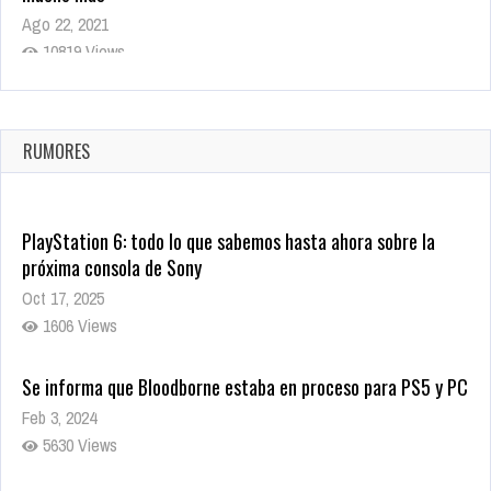
Ago 22, 2021
10819 Views
La configuración de Call of Duty 2021 aparentemente ya fue
confirmada
Ago 8, 2021
RUMORES
10005 Views
PlayStation 6: todo lo que sabemos hasta ahora sobre la
próxima consola de Sony
Oct 17, 2025
1606 Views
Se informa que Bloodborne estaba en proceso para PS5 y PC
Feb 3, 2024
5630 Views