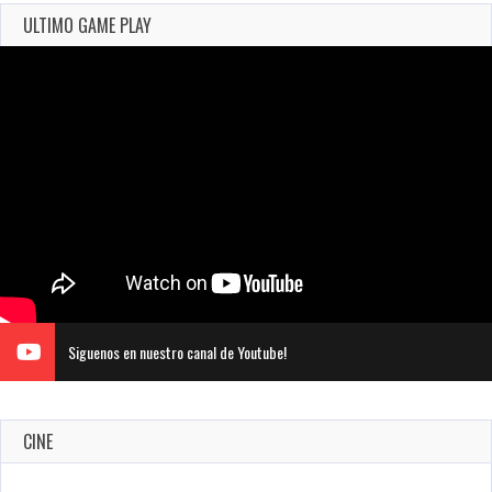
ULTIMO GAME PLAY
Siguenos en nuestro canal de Youtube!
CINE
Revive el terror: El conjuro 4: Últimos ritos ya está disponible
en tiendas digitales