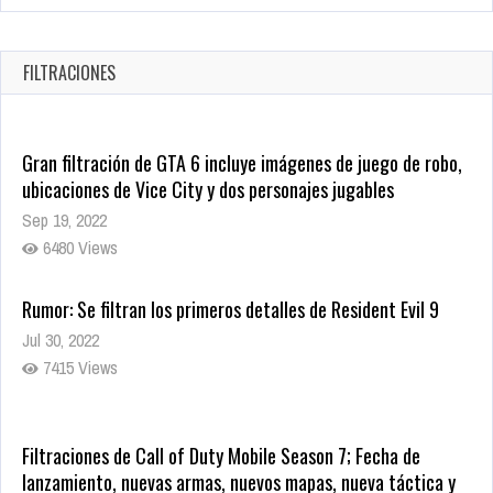
CRUNCHYROLL ANUNCIA FECHA DE ESTRENO EN CINES DE
JUJUTSU KAISEN: EJECUCIÓN
Oct 7, 2025
FILTRACIONES
1756 Views
Gran filtración de GTA 6 incluye imágenes de juego de robo,
ubicaciones de Vice City y dos personajes jugables
Sep 19, 2022
6480 Views
Rumor: Se filtran los primeros detalles de Resident Evil 9
Jul 30, 2022
7415 Views
Filtraciones de Call of Duty Mobile Season 7; Fecha de
lanzamiento, nuevas armas, nuevos mapas, nueva táctica y