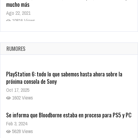
mucho más
Ago 22, 2021
10816 Views
La configuración de Call of Duty 2021 aparentemente ya fue
confirmada
Ago 8, 2021
RUMORES
10002 Views
PlayStation 6: todo lo que sabemos hasta ahora sobre la
próxima consola de Sony
Oct 17, 2025
1602 Views
Se informa que Bloodborne estaba en proceso para PS5 y PC
Feb 3, 2024
5628 Views