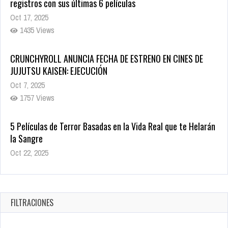
1435 Views
CRUNCHYROLL ANUNCIA FECHA DE ESTRENO EN CINES DE
JUJUTSU KAISEN: EJECUCIÓN
Oct 7, 2025
1757 Views
5 Películas de Terror Basadas en la Vida Real que te Helarán
la Sangre
Oct 22, 2025
1337 Views
Revive el terror: El conjuro 4: Últimos ritos ya está disponible
en tiendas digitales
Oct 20, 2025
FILTRACIONES
1379 Views