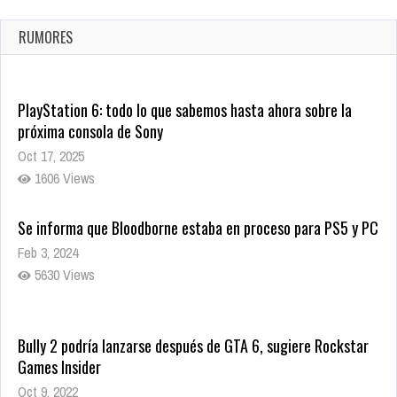
confirmada
Ago 8, 2021
RUMORES
10005 Views
PlayStation 6: todo lo que sabemos hasta ahora sobre la
próxima consola de Sony
Oct 17, 2025
1606 Views
Se informa que Bloodborne estaba en proceso para PS5 y PC
Feb 3, 2024
5630 Views
Bully 2 podría lanzarse después de GTA 6, sugiere Rockstar
Games Insider
Oct 9, 2022