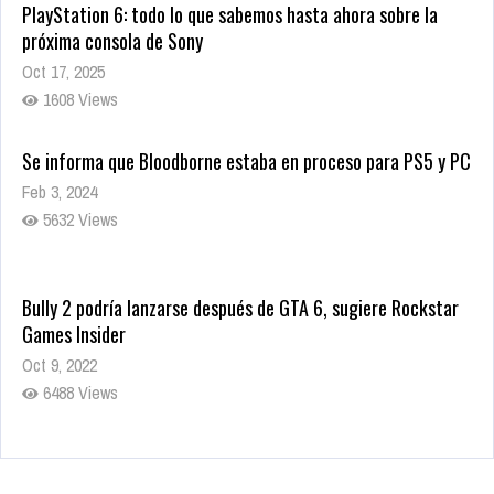
PlayStation 6: todo lo que sabemos hasta ahora sobre la
próxima consola de Sony
Oct 17, 2025
1608 Views
Se informa que Bloodborne estaba en proceso para PS5 y PC
Feb 3, 2024
5632 Views
Bully 2 podría lanzarse después de GTA 6, sugiere Rockstar
Games Insider
Oct 9, 2022
6488 Views
Rumor: Se filtran los primeros detalles de Resident Evil 9
Jul 30, 2022