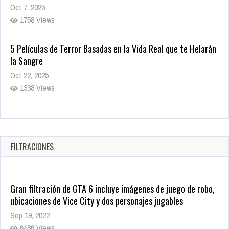
Oct 7, 2025
1758 Views
5 Películas de Terror Basadas en la Vida Real que te Helarán
la Sangre
Oct 22, 2025
1338 Views
Revive el terror: El conjuro 4: Últimos ritos ya está disponible
en tiendas digitales
Oct 20, 2025
FILTRACIONES
1381 Views
Gran filtración de GTA 6 incluye imágenes de juego de robo,
ubicaciones de Vice City y dos personajes jugables
Sep 19, 2022
6486 Views