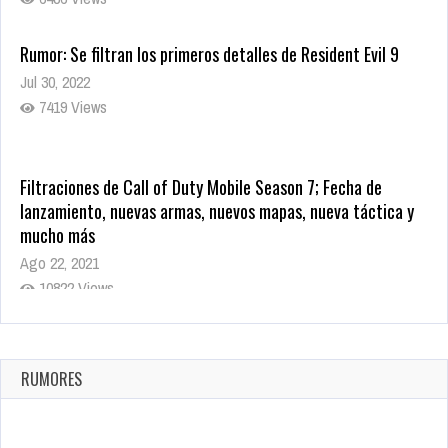
Rumor: Se filtran los primeros detalles de Resident Evil 9
Jul 30, 2022
7419 Views
Filtraciones de Call of Duty Mobile Season 7; Fecha de
lanzamiento, nuevas armas, nuevos mapas, nueva táctica y
mucho más
Ago 22, 2021
10822 Views
La configuración de Call of Duty 2021 aparentemente ya fue
confirmada
Ago 8, 2021
RUMORES
10007 Views