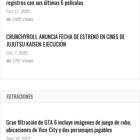
registros con sus últimas 6 películas
Oct 17, 2025
1435 Views
CRUNCHYROLL ANUNCIA FECHA DE ESTRENO EN CINES DE
JUJUTSU KAISEN: EJECUCIÓN
Oct 7, 2025
1757 Views
5 Películas de Terror Basadas en la Vida Real que te Helarán
la Sangre
Oct 22, 2025
FILTRACIONES
1337 Views
Gran filtración de GTA 6 incluye imágenes de juego de robo,
ubicaciones de Vice City y dos personajes jugables
Sep 19, 2022