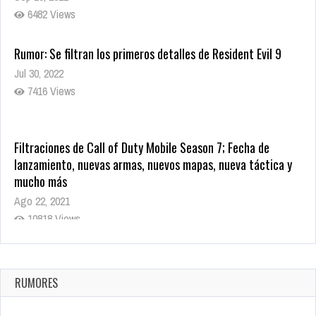
6482 Views
Rumor: Se filtran los primeros detalles de Resident Evil 9
Jul 30, 2022
7416 Views
Filtraciones de Call of Duty Mobile Season 7; Fecha de
lanzamiento, nuevas armas, nuevos mapas, nueva táctica y
mucho más
Ago 22, 2021
10818 Views
La configuración de Call of Duty 2021 aparentemente ya fue
confirmada
Ago 8, 2021
RUMORES
10003 Views