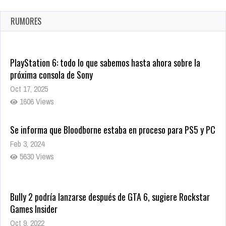
confirmada
Ago 8, 2021
RUMORES
10005 Views
PlayStation 6: todo lo que sabemos hasta ahora sobre la
próxima consola de Sony
Oct 17, 2025
1606 Views
Se informa que Bloodborne estaba en proceso para PS5 y PC
Feb 3, 2024
5630 Views
Bully 2 podría lanzarse después de GTA 6, sugiere Rockstar
Games Insider
Oct 9, 2022