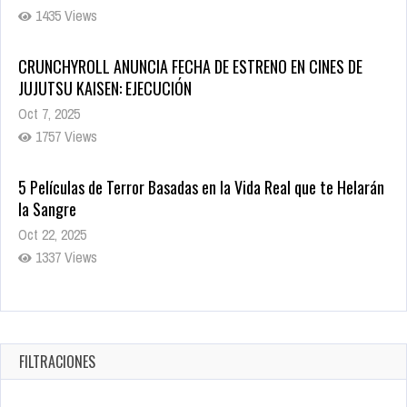
1435 Views
CRUNCHYROLL ANUNCIA FECHA DE ESTRENO EN CINES DE
JUJUTSU KAISEN: EJECUCIÓN
Oct 7, 2025
1757 Views
5 Películas de Terror Basadas en la Vida Real que te Helarán
la Sangre
Oct 22, 2025
1337 Views
Revive el terror: El conjuro 4: Últimos ritos ya está disponible
en tiendas digitales
Oct 20, 2025
FILTRACIONES
1379 Views