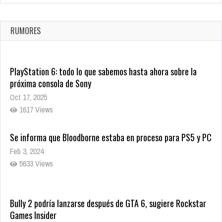
La configuración de Call of Duty 2021 aparentemente ya fue
confirmada
Ago 8, 2021
RUMORES
10008 Views
PlayStation 6: todo lo que sabemos hasta ahora sobre la
próxima consola de Sony
Oct 17, 2025
1617 Views
Se informa que Bloodborne estaba en proceso para PS5 y PC
Feb 3, 2024
5633 Views
Bully 2 podría lanzarse después de GTA 6, sugiere Rockstar
Games Insider