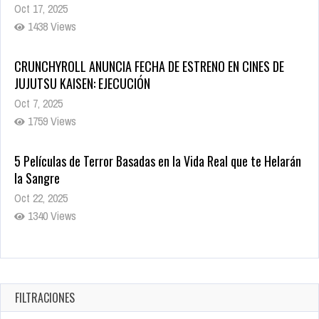
Oct 17, 2025
1438 Views
CRUNCHYROLL ANUNCIA FECHA DE ESTRENO EN CINES DE
JUJUTSU KAISEN: EJECUCIÓN
Oct 7, 2025
1759 Views
5 Películas de Terror Basadas en la Vida Real que te Helarán
la Sangre
Oct 22, 2025
1340 Views
Revive el terror: El conjuro 4: Últimos ritos ya está disponible
en tiendas digitales
Oct 20, 2025
FILTRACIONES
1382 Views