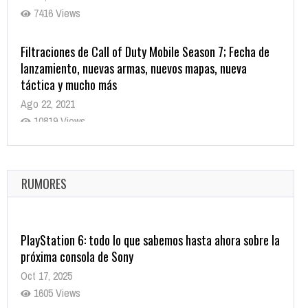
7416 Views
Filtraciones de Call of Duty Mobile Season 7; Fecha de
lanzamiento, nuevas armas, nuevos mapas, nueva
táctica y mucho más
Ago 22, 2021
10819 Views
La configuración de Call of Duty 2021 aparentemente
ya fue confirmada
Ago 8, 2021
RUMORES
10004 Views
PlayStation 6: todo lo que sabemos hasta ahora sobre la
próxima consola de Sony
Oct 17, 2025
1605 Views