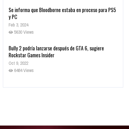
Se informa que Bloodborne estaba en proceso para PS5
y PC
Feb 3, 2024
5630 Views
Bully 2 podría lanzarse después de GTA 6, sugiere
Rockstar Games Insider
Oct 9, 2022
6484 Views
Rumor: Se filtran los primeros detalles de Resident Evil
9
Jul 30, 2022
7416 Views