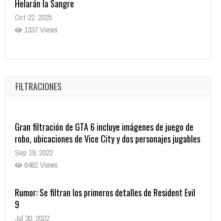
Helarán la Sangre
Oct 22, 2025
1337 Views
Revive el terror: El conjuro 4: Últimos ritos ya está
disponible en tiendas digitales
Oct 20, 2025
FILTRACIONES
1379 Views
Gran filtración de GTA 6 incluye imágenes de juego de
robo, ubicaciones de Vice City y dos personajes jugables
Sep 19, 2022
6482 Views
Rumor: Se filtran los primeros detalles de Resident Evil
9
Jul 30, 2022