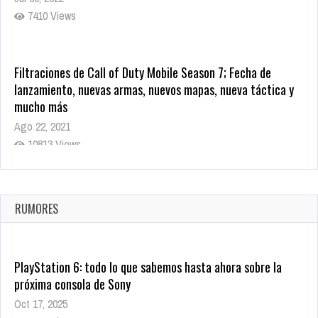
7410 Views
Filtraciones de Call of Duty Mobile Season 7; Fecha de
lanzamiento, nuevas armas, nuevos mapas, nueva táctica y
mucho más
Ago 22, 2021
10813 Views
La configuración de Call of Duty 2021 aparentemente ya fue
confirmada
Ago 8, 2021
RUMORES
9995 Views
PlayStation 6: todo lo que sabemos hasta ahora sobre la
próxima consola de Sony
Oct 17, 2025