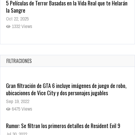
Revive el terror: El conjuro 4: Últimos ritos ya está disponible
en tiendas digitales
Oct 20, 2025
1372 Views
Warner Bros. lleva a las tiendas digitales su racha de
registros con sus últimas 6 películas
Oct 17, 2025
FILTRACIONES
1428 Views
Gran filtración de GTA 6 incluye imágenes de juego de robo,
ubicaciones de Vice City y dos personajes jugables
Sep 19, 2022
6475 Views
Rumor: Se filtran los primeros detalles de Resident Evil 9
Jul 30, 2022