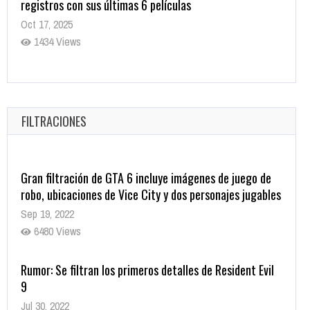
Oct 17, 2025
1434 Views
CRUNCHYROLL ANUNCIA FECHA DE ESTRENO EN CINES
DE JUJUTSU KAISEN: EJECUCIÓN
Oct 7, 2025
FILTRACIONES
1756 Views
Gran filtración de GTA 6 incluye imágenes de juego de
robo, ubicaciones de Vice City y dos personajes jugables
Sep 19, 2022
6480 Views
Rumor: Se filtran los primeros detalles de Resident Evil
9
Jul 30, 2022