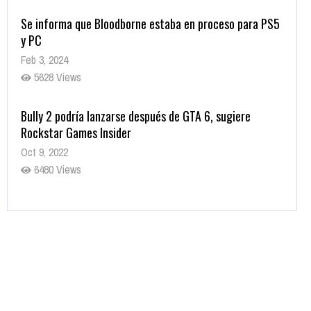
Se informa que Bloodborne estaba en proceso para PS5
y PC
Feb 3, 2024
5628 Views
Bully 2 podría lanzarse después de GTA 6, sugiere
Rockstar Games Insider
Oct 9, 2022
6480 Views
Rumor: Se filtran los primeros detalles de Resident Evil
9
Jul 30, 2022
7415 Views