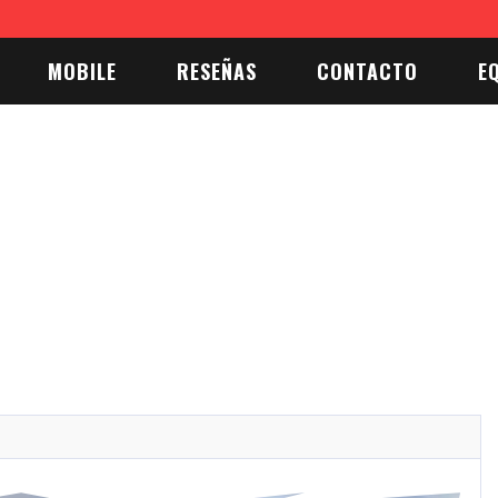
26 y la cocina del mañana: diseño, calma y tecnología
La cocina es centro soc
MOBILE
RESEÑAS
CONTACTO
E