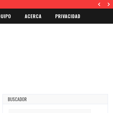
ial y estético del hogar…
QUIPO
ACERCA
PRIVACIDAD
BUSCADOR
Search