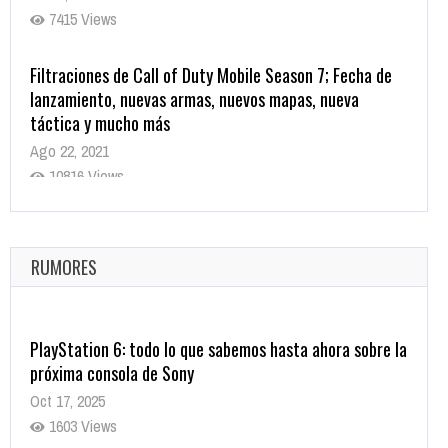
7415 Views
Filtraciones de Call of Duty Mobile Season 7; Fecha de
lanzamiento, nuevas armas, nuevos mapas, nueva
táctica y mucho más
Ago 22, 2021
10816 Views
La configuración de Call of Duty 2021 aparentemente
ya fue confirmada
Ago 8, 2021
RUMORES
10002 Views
PlayStation 6: todo lo que sabemos hasta ahora sobre la
próxima consola de Sony
Oct 17, 2025
1603 Views