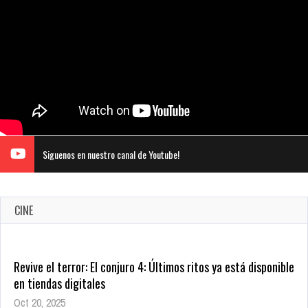
Siguenos en nuestro canal de Youtube!
Revive el terror: El conjuro 4: Últimos ritos ya está disponible
CINE
en tiendas digitales
Oct 20, 2025
1384 Views
Warner Bros. lleva a las tiendas digitales su racha de