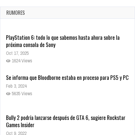
confirmada
Ago 8, 2021
RUMORES
10010 Views
PlayStation 6: todo lo que sabemos hasta ahora sobre la
próxima consola de Sony
Oct 17, 2025
1624 Views
Se informa que Bloodborne estaba en proceso para PS5 y PC
Feb 3, 2024
5635 Views
Bully 2 podría lanzarse después de GTA 6, sugiere Rockstar
Games Insider
Oct 9, 2022