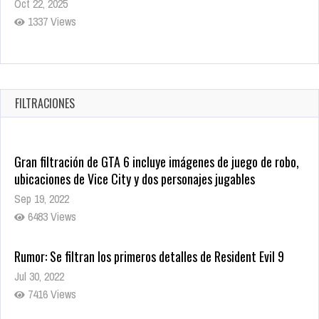
Oct 22, 2025
1337 Views
Revive el terror: El conjuro 4: Últimos ritos ya está disponible
en tiendas digitales
Oct 20, 2025
FILTRACIONES
1379 Views
Gran filtración de GTA 6 incluye imágenes de juego de robo,
ubicaciones de Vice City y dos personajes jugables
Sep 19, 2022
6483 Views
Rumor: Se filtran los primeros detalles de Resident Evil 9
Jul 30, 2022
7416 Views