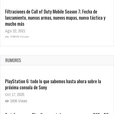
Filtraciones de Call of Duty Mobile Season 7; Fecha de
lanzamiento, nuevas armas, nuevos mapas, nueva táctica y
mucho más
Ago 22, 2021
10819 Views
La configuración de Call of Duty 2021 aparentemente ya fue
confirmada
Ago 8, 2021
RUMORES
10005 Views
PlayStation 6: todo lo que sabemos hasta ahora sobre la
próxima consola de Sony
Oct 17, 2025
1606 Views