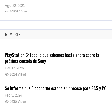
Ago 22, 2021
10828 Views
La configuración de Call of Duty 2021 aparentemente ya fue
confirmada
Ago 8, 2021
RUMORES
10010 Views
PlayStation 6: todo lo que sabemos hasta ahora sobre la
próxima consola de Sony
Oct 17, 2025
1624 Views
Se informa que Bloodborne estaba en proceso para PS5 y PC
Feb 3, 2024
5635 Views