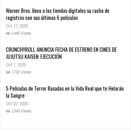
Warner Bros. lleva a las tiendas digitales su racha de
registros con sus últimas 6 películas
Oct 17, 2025
1440 Views
CRUNCHYROLL ANUNCIA FECHA DE ESTRENO EN CINES DE
JUJUTSU KAISEN: EJECUCIÓN
Oct 7, 2025
1762 Views
5 Películas de Terror Basadas en la Vida Real que te Helarán
la Sangre
Oct 22, 2025
1343 Views
Revive el terror: El conjuro 4: Últimos ritos ya está disponible