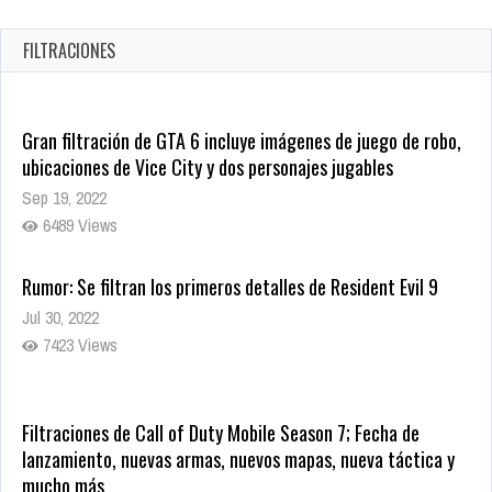
en tiendas digitales
Oct 20, 2025
FILTRACIONES
1386 Views
Gran filtración de GTA 6 incluye imágenes de juego de robo,
ubicaciones de Vice City y dos personajes jugables
Sep 19, 2022
6489 Views
Rumor: Se filtran los primeros detalles de Resident Evil 9
Jul 30, 2022
7423 Views
Filtraciones de Call of Duty Mobile Season 7; Fecha de
lanzamiento, nuevas armas, nuevos mapas, nueva táctica y
mucho más