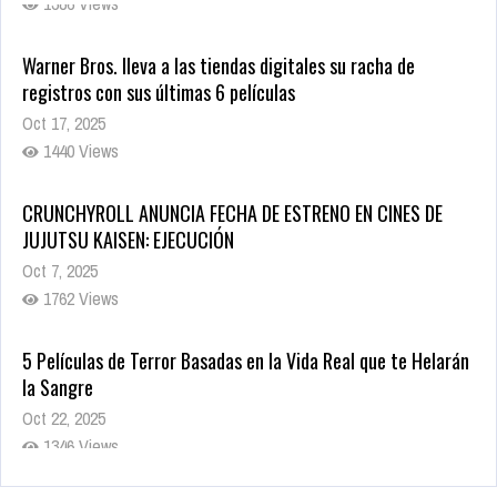
Warner Bros. lleva a las tiendas digitales su racha de
registros con sus últimas 6 películas
Oct 17, 2025
1440 Views
CRUNCHYROLL ANUNCIA FECHA DE ESTRENO EN CINES DE
JUJUTSU KAISEN: EJECUCIÓN
Oct 7, 2025
1762 Views
5 Películas de Terror Basadas en la Vida Real que te Helarán
la Sangre
Oct 22, 2025
1346 Views
Revive el terror: El conjuro 4: Últimos ritos ya está disponible