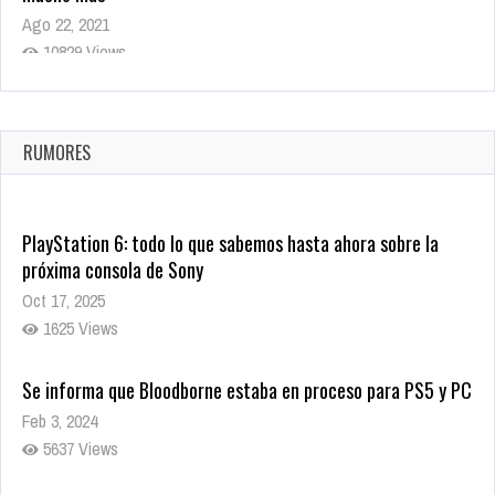
Ago 22, 2021
10829 Views
La configuración de Call of Duty 2021 aparentemente ya fue
confirmada
Ago 8, 2021
RUMORES
10010 Views
PlayStation 6: todo lo que sabemos hasta ahora sobre la
próxima consola de Sony
Oct 17, 2025
1625 Views
Se informa que Bloodborne estaba en proceso para PS5 y PC
Feb 3, 2024
5637 Views