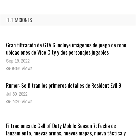
Revive el terror: El conjuro 4: Últimos ritos ya está disponible
en tiendas digitales
Oct 20, 2025
FILTRACIONES
1382 Views
Gran filtración de GTA 6 incluye imágenes de juego de robo,
ubicaciones de Vice City y dos personajes jugables
Sep 19, 2022
6486 Views
Rumor: Se filtran los primeros detalles de Resident Evil 9
Jul 30, 2022
7420 Views
Filtraciones de Call of Duty Mobile Season 7; Fecha de
lanzamiento, nuevas armas, nuevos mapas, nueva táctica y