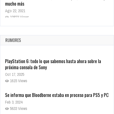
mucho más
Ago 22, 2021
10823 Views
La configuración de Call of Duty 2021 aparentemente ya fue
confirmada
Ago 8, 2021
RUMORES
10008 Views
PlayStation 6: todo lo que sabemos hasta ahora sobre la
próxima consola de Sony
Oct 17, 2025
1615 Views
Se informa que Bloodborne estaba en proceso para PS5 y PC
Feb 3, 2024
5633 Views